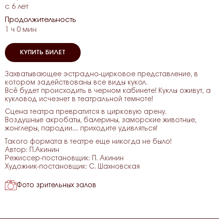
с 6 лет
Продолжительность
1 ч 0 мин
КУПИТЬ БИЛЕТ
Захватывающее эстрадно-цирковое представление, в
котором задействованы все виды кукол.
Всё будет происходить в черном кабинете! Куклы оживут, а
кукловод исчезнет в театральной темноте!
Сцена театра превратится в цирковую арену.
Воздушные акробаты, балерины, заморские животные,
жонглеры, пародии.... приходите удивляться!
Такого формата в театре еще никогда не было!
Автор: П.Акинин
Режиссер-постановщик: П. Акинин
Художник-постановщик: С. Шахновская
Фото зрительных залов