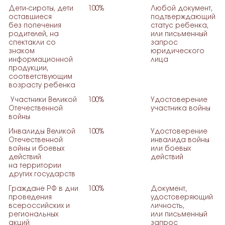
Дети-сироты, дети
100%
Любой документ,
оставшиеся
подтверждающий
без попечения
статус ребенка,
родителей, на
или письменный
спектакли со
запрос
знаком
юридического
информационной
лица
продукции,
соответствующим
возрасту ребенка
Участники Великой
100%
Удостоверение
Отечественной
участника войны
войны
Инвалиды Великой
100%
Удостоверение
Отечественной
инвалида войны
войны и боевых
или боевых
действий
действий
на территории
других государств
Граждане РФ в дни
100%
Документ,
проведения
удостоверяющий
всероссийских и
личность,
региональных
или письменный
акций
запрос