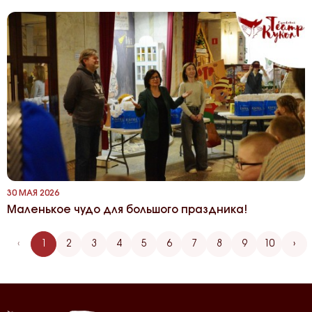
30 МАЯ 2026
Маленькое чудо для большого праздника!
‹
1
2
3
4
5
6
7
8
9
10
›