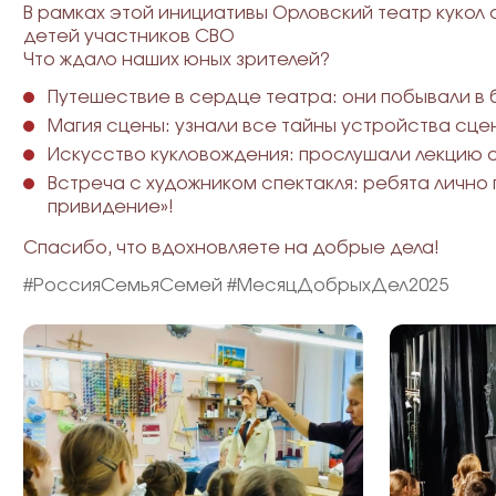
В рамках этой инициативы Орловский театр кукол
детей участников СВО
Что ждало наших юных зрителей?
Путешествие в сердце театра: они побывали в 
Магия сцены: узнали все тайны устройства сце
Искусство кукловождения: прослушали лекцию 
Встреча с художником спектакля: ребята личн
привидение»!
Спасибо, что вдохновляете на добрые дела!
#РоссияСемьяСемей
#МесяцДобрыхДел2025