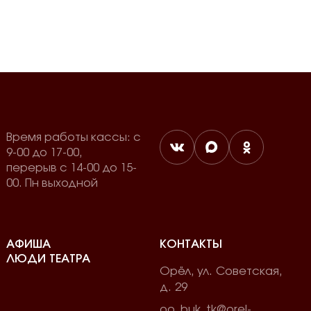
Время работы кассы: с
9-00 до 17-00,
перерыв с 14-00 до 15-
00. Пн выходной
АФИША
КОНТАКТЫ
ЛЮДИ ТЕАТРА
Орёл, ул. Советская,
д. 29
oo_buk_tk@orel-