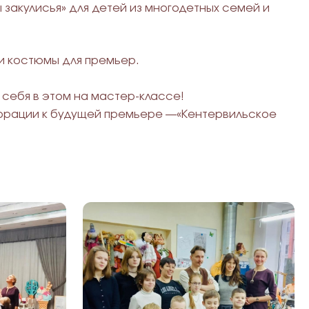
закулисья» для детей из многодетных семей и
и костюмы для премьер.
себя в этом на мастер-классе!
екорации к будущей премьере —«Кентервильское